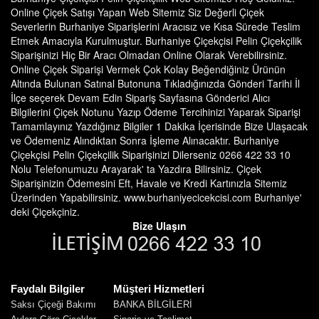
Online Çiçek Satışı Yapan Web Sitemiz Siz Değerli Çiçek
Severlerin Burhaniye Siparişlerini Aracısız ve Kısa Sürede Teslim
Etmek Amacıyla Kurulmuştur. Burhaniye Çiçekçisi Pelin Çiçekçilik
Siparişinizi Hiç Bir Aracı Olmadan Online Olarak Verebilirsiniz.
Online Çiçek Siparişi Vermek Çok Kolay Beğendiğiniz Ürünün
Altında Bulunan Satınal Butonuna Tıkladığınızda Gönderi Tarihi İl
İlçe seçerek Devam Edin Sipariş Sayfasına Gönderici Alıcı
Bilgilerini Çiçek Notunu Yazıp Ödeme Tercihinizi Yaparak Siparişi
Tamamlayınız Yazdığınız Bilgiler 1 Dakika İçerisinde Bize Ulaşacak
ve Ödemeniz Alındıktan Sonra İşleme Alınacaktır. Burhaniye
Çiçekçisi Pelin Çiçekçilik Siparişinizi Dilerseniz 0266 422 33 10
Nolu Telefonumuzu Arayarak' ta Yazdıra Bilirsiniz. Çiçek
Siparişinizin Ödemesini Eft, Havale ve Kredi Kartınızla Sitemiz
Üzerinden Yapabilirsiniz. www.burhaniyecicekcisi.com Burhaniye'
deki Çiçekçiniz.
Bize Ulaşın
Faydalı Bilgiler
Müşteri Hizmetleri
Saksı Çiçeği Bakımı
BANKA BİLGİLERİ