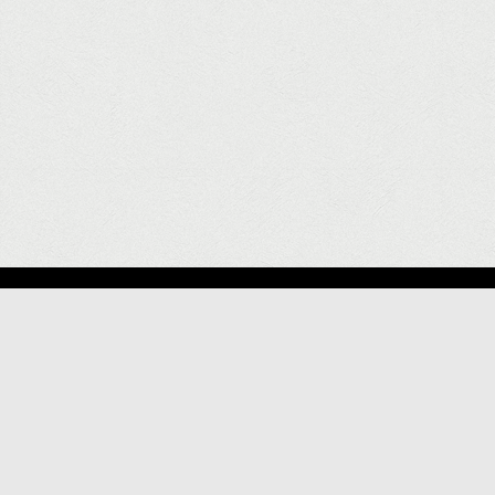
Burhaniye Çiçekçisi Pelin Çiçekçilik Web Sitemize Hoş Geldiniz.
Online Çiçek Satışı Yapan Web Sitemiz Siz Değerli Çiçek
Severlerin Burhaniye Siparişlerini Aracısız ve Kısa Sürede Teslim
Etmek Amacıyla Kurulmuştur. Burhaniye Çiçekçisi Pelin Çiçekçilik
Siparişinizi Hiç Bir Aracı Olmadan Online Olarak Verebilirsiniz.
Online Çiçek Siparişi Vermek Çok Kolay Beğendiğiniz Ürünün
Altında Bulunan Satınal Butonuna Tıkladığınızda Gönderi Tarihi İl
İlçe seçerek Devam Edin Sipariş Sayfasına Gönderici Alıcı
Bilgilerini Çiçek Notunu Yazıp Ödeme Tercihinizi Yaparak Siparişi