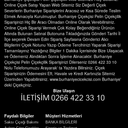
Online Çiçek Satışı Yapan Web Sitemiz Siz Değerli Çiçek
Severlerin Burhaniye Siparişlerini Aracısız ve Kısa Sürede Teslim
Etmek Amacıyla Kurulmuştur. Burhaniye Çiçekçisi Pelin Çiçekçilik
Siparişinizi Hiç Bir Aracı Olmadan Online Olarak Verebilirsiniz.
Online Çiçek Siparişi Vermek Çok Kolay Beğendiğiniz Ürünün
Altında Bulunan Satınal Butonuna Tıkladığınızda Gönderi Tarihi İl
İlçe seçerek Devam Edin Sipariş Sayfasına Gönderici Alıcı
Bilgilerini Çiçek Notunu Yazıp Ödeme Tercihinizi Yaparak Siparişi
Tamamlayınız Yazdığınız Bilgiler 1 Dakika İçerisinde Bize Ulaşacak
ve Ödemeniz Alındıktan Sonra İşleme Alınacaktır. Burhaniye
Çiçekçisi Pelin Çiçekçilik Siparişinizi Dilerseniz 0266 422 33 10
Nolu Telefonumuzu Arayarak' ta Yazdıra Bilirsiniz. Çiçek
Siparişinizin Ödemesini Eft, Havale ve Kredi Kartınızla Sitemiz
Üzerinden Yapabilirsiniz. www.burhaniyecicekcisi.com Burhaniye'
deki Çiçekçiniz.
Bize Ulaşın
Faydalı Bilgiler
Müşteri Hizmetleri
Saksı Çiçeği Bakımı
BANKA BİLGİLERİ