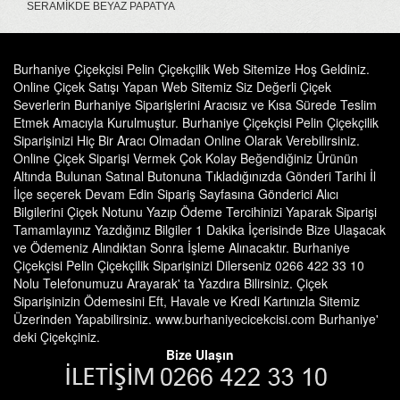
SERAMİKDE BEYAZ PAPATYA
Burhaniye Çiçekçisi Pelin Çiçekçilik Web Sitemize Hoş Geldiniz.
Online Çiçek Satışı Yapan Web Sitemiz Siz Değerli Çiçek
Severlerin Burhaniye Siparişlerini Aracısız ve Kısa Sürede Teslim
Etmek Amacıyla Kurulmuştur. Burhaniye Çiçekçisi Pelin Çiçekçilik
Siparişinizi Hiç Bir Aracı Olmadan Online Olarak Verebilirsiniz.
Online Çiçek Siparişi Vermek Çok Kolay Beğendiğiniz Ürünün
Altında Bulunan Satınal Butonuna Tıkladığınızda Gönderi Tarihi İl
İlçe seçerek Devam Edin Sipariş Sayfasına Gönderici Alıcı
Bilgilerini Çiçek Notunu Yazıp Ödeme Tercihinizi Yaparak Siparişi
Tamamlayınız Yazdığınız Bilgiler 1 Dakika İçerisinde Bize Ulaşacak
ve Ödemeniz Alındıktan Sonra İşleme Alınacaktır. Burhaniye
Çiçekçisi Pelin Çiçekçilik Siparişinizi Dilerseniz 0266 422 33 10
Nolu Telefonumuzu Arayarak' ta Yazdıra Bilirsiniz. Çiçek
Siparişinizin Ödemesini Eft, Havale ve Kredi Kartınızla Sitemiz
Üzerinden Yapabilirsiniz. www.burhaniyecicekcisi.com Burhaniye'
deki Çiçekçiniz.
Bize Ulaşın