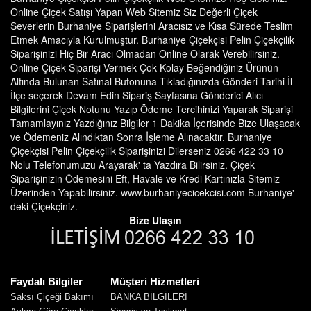
Online Çiçek Satışı Yapan Web Sitemiz Siz Değerli Çiçek
Severlerin Burhaniye Siparişlerini Aracısız ve Kısa Sürede Teslim
Etmek Amacıyla Kurulmuştur. Burhaniye Çiçekçisi Pelin Çiçekçilik
Siparişinizi Hiç Bir Aracı Olmadan Online Olarak Verebilirsiniz.
Online Çiçek Siparişi Vermek Çok Kolay Beğendiğiniz Ürünün
Altında Bulunan Satınal Butonuna Tıkladığınızda Gönderi Tarihi İl
İlçe seçerek Devam Edin Sipariş Sayfasına Gönderici Alıcı
Bilgilerini Çiçek Notunu Yazıp Ödeme Tercihinizi Yaparak Siparişi
Tamamlayınız Yazdığınız Bilgiler 1 Dakika İçerisinde Bize Ulaşacak
ve Ödemeniz Alındıktan Sonra İşleme Alınacaktır. Burhaniye
Çiçekçisi Pelin Çiçekçilik Siparişinizi Dilerseniz 0266 422 33 10
Nolu Telefonumuzu Arayarak' ta Yazdıra Bilirsiniz. Çiçek
Siparişinizin Ödemesini Eft, Havale ve Kredi Kartınızla Sitemiz
Üzerinden Yapabilirsiniz. www.burhaniyecicekcisi.com Burhaniye'
deki Çiçekçiniz.
Bize Ulaşın
Faydalı Bilgiler
Müşteri Hizmetleri
Saksı Çiçeği Bakımı
BANKA BİLGİLERİ